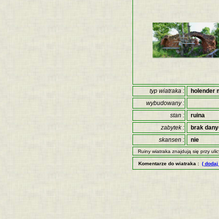
typ wiatraka :
holender 
wybudowany :
stan :
ruina
zabytek :
brak dan
skansen :
nie
Ruiny wiatraka znajdują się przy uli
Komentarze do wiatraka :
( dodaj