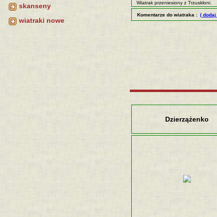
Wiatrak przeniesiony z Trzuskłoni.
skanseny
Komentarze do wiatraka :
( dodaj
wiatraki nowe
Dzierzążenko