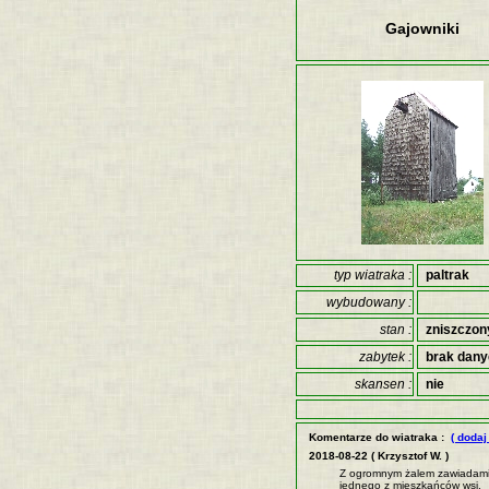
Gajowniki
typ wiatraka :
paltrak
wybudowany :
stan :
zniszczon
zabytek :
brak dan
skansen :
nie
Komentarze do wiatraka :
( dodaj
2018-08-22 ( Krzysztof W. )
Z ogromnym żalem zawiadamiam
jednego z mieszkańców wsi.