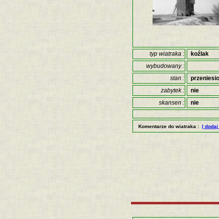
typ wiatraka :
koźlak
wybudowany :
stan :
przeniesi
zabytek :
nie
skansen :
nie
Komentarze do wiatraka :
( dodaj