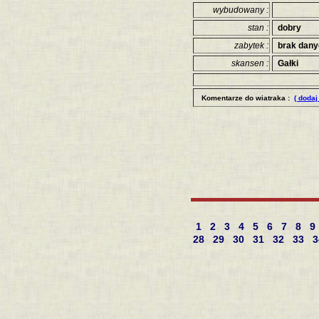
wybudowany :
stan :
dobry
zabytek :
brak dan
skansen :
Gałki
Komentarze do wiatraka :
( dodaj
1
2
3
4
5
6
7
8
9
28
29
30
31
32
33