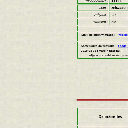
wybudowany :
1884 r.
stan :
zniszczon
zabytek :
tak
skansen :
nie
Linki do stron wiatraka :
wielko
Komentarze do wiatraka :
( doda
2010-04-08 ( Marcin Braszak )
zdjęcie pochodzi ze strony w
Dzierżoniów