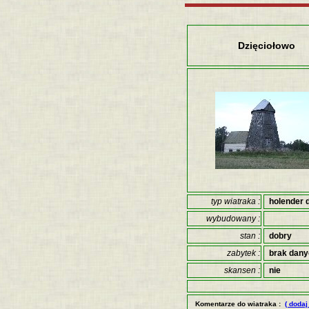
Dzięciołowo
typ wiatraka :
holender 
wybudowany :
stan :
dobry
zabytek :
brak dan
skansen :
nie
Komentarze do wiatraka :
( dodaj