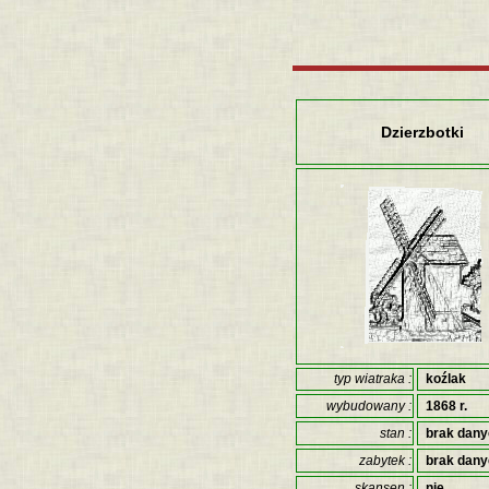
Dzierzbotki
typ wiatraka :
koźlak
wybudowany :
1868 r.
stan :
brak dan
zabytek :
brak dan
skansen :
nie