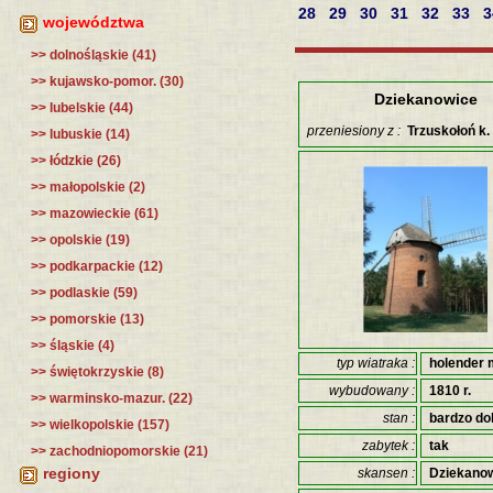
28
29
30
31
32
33
województwa
>> dolnośląskie (41)
>> kujawsko-pomor. (30)
Dziekanowice
>> lubelskie (44)
przeniesiony z :
Trzuskołoń k.
>> lubuskie (14)
>> łódzkie (26)
>> małopolskie (2)
>> mazowieckie (61)
>> opolskie (19)
>> podkarpackie (12)
>> podlaskie (59)
>> pomorskie (13)
>> śląskie (4)
typ wiatraka :
holender 
>> świętokrzyskie (8)
wybudowany :
1810 r.
>> warminsko-mazur. (22)
stan :
bardzo do
>> wielkopolskie (157)
zabytek :
tak
>> zachodniopomorskie (21)
regiony
skansen :
Dziekano