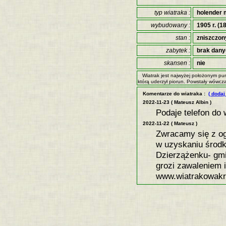
typ wiatraka :
holender 
wybudowany :
1905 r. (18
stan :
zniszczon
zabytek :
brak dan
skansen :
nie
Wiatrak jest najwyżej położonym pu
którą uderzył piorun. Powstały wówcza
Komentarze do wiatraka :
( dodaj
2022-11-23 ( Mateusz Albin )
Podaje telefon do 
2022-11-22 ( Mateusz )
Zwracamy się z og
w uzyskaniu środ
Dzierzążenku- gmi
grozi zawaleniem 
www.wiatrakowakra