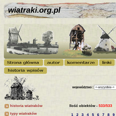
wiatraki.org.pl
województwo :
Ilość obiektów -
533/533
historia wiatraków
typy wiatraków
1
2
3
4
5
6
7
8
9