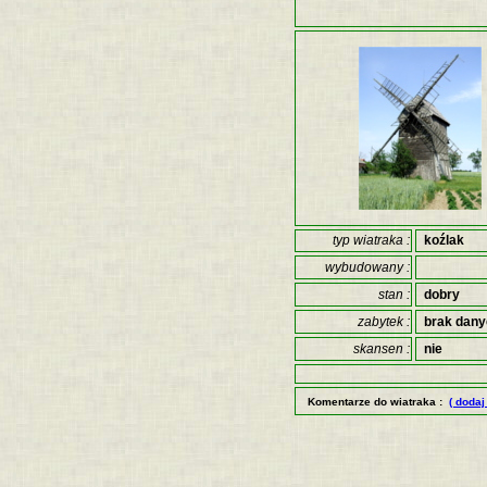
typ wiatraka :
koźlak
wybudowany :
stan :
dobry
zabytek :
brak dan
skansen :
nie
Komentarze do wiatraka :
( dodaj