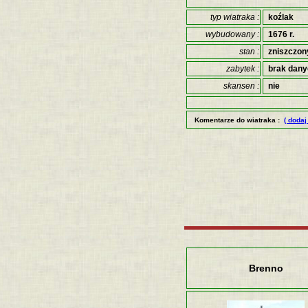
typ wiatraka :
koźlak
wybudowany :
1676 r.
stan :
zniszczon
zabytek :
brak dan
skansen :
nie
Komentarze do wiatraka :
( dodaj
Brenno