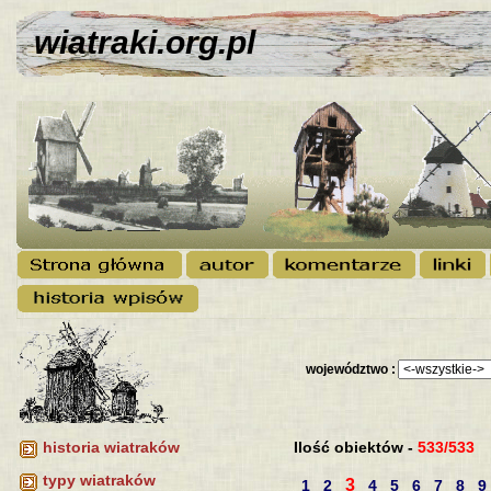
wiatraki.org.pl
województwo :
Ilość obiektów -
533/533
historia wiatraków
typy wiatraków
3
1
2
4
5
6
7
8
9