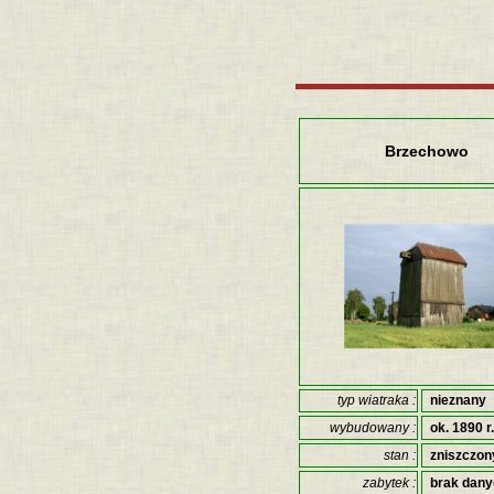
Brzechowo
typ wiatraka :
nieznany
wybudowany :
ok. 1890 r.
stan :
zniszczon
zabytek :
brak dan