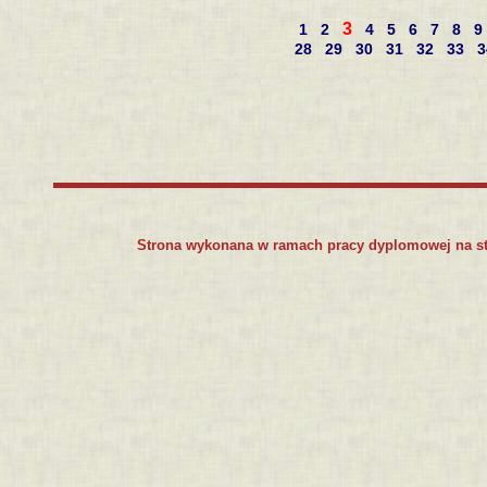
3
1
2
4
5
6
7
8
9
28
29
30
31
32
33
Strona wykonana w ramach pracy dyplomowej na s