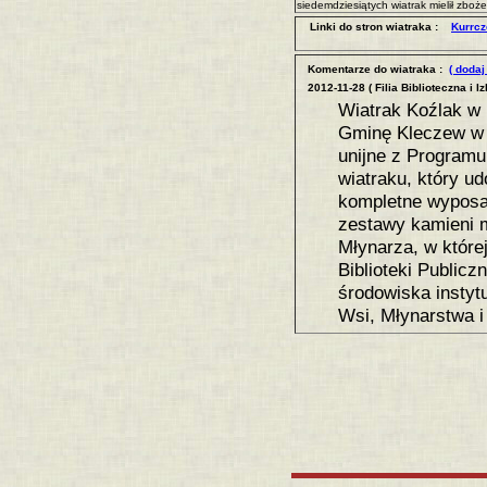
siedemdziesiątych wiatrak mielił zboż
Linki do stron wiatraka :
Kurrcz
Komentarze do wiatraka :
( dodaj
2012-11-28 ( Filia Biblioteczna i I
Wiatrak Koźlak w 
Gminę Kleczew w 2
unijne z Program
wiatraku, który ud
kompletne wyposaż
zestawy kamieni 
Młynarza, w której
Biblioteki Public
środowiska instyt
Wsi, Młynarstwa i