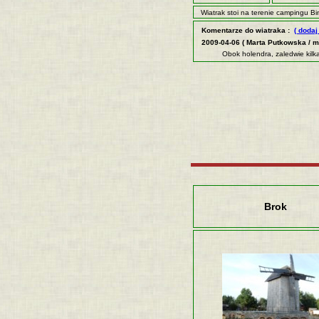
Wiatrak stoi na terenie campingu 
Komentarze do wiatraka :
( doda
2009-04-06 ( Marta Putkowska / ma
Obok holendra, zaledwie kilka
Brok