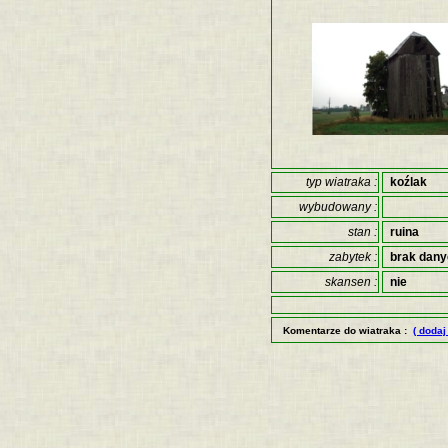
typ wiatraka :
koźlak
wybudowany :
stan :
ruina
zabytek :
brak dan
skansen :
nie
Komentarze do wiatraka :
( dodaj