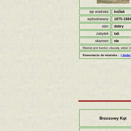
typ wiatraka :
koźlak
wybudowany :
1875-188
stan :
dobry
zabytek :
tak
skansen :
nie
Wiatrak jest bardzo okazały, widać
Komentarze do wiatraka :
( dodaj
Brzozowy Kąt