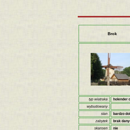
Brok
typ wiatraka :
holender 
wybudowany :
stan :
bardzo do
zabytek :
brak dan
skansen :
nie