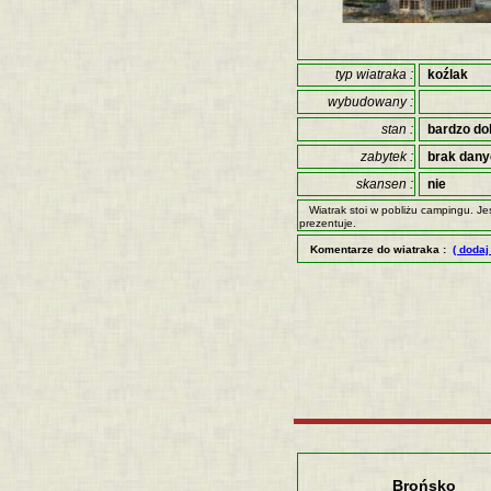
typ wiatraka :
koźlak
wybudowany :
stan :
bardzo do
zabytek :
brak dan
skansen :
nie
Wiatrak stoi w pobliżu campingu. 
prezentuje.
Komentarze do wiatraka :
( dodaj
Brońsko