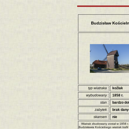
Budzisław Kościel
typ wiatraka :
koźlak
wybudowany :
1858 r.
stan :
bardzo do
zabytek :
brak dan
skansen :
nie
Wiatrak zbudowany został w 1858 r
Budzisławia Kościelnego wiatrak trafi