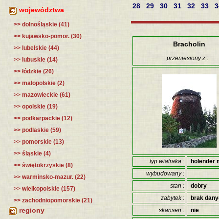
28
29
30
31
32
33
województwa
>> dolnośląskie (41)
>> kujawsko-pomor. (30)
Bracholin
>> lubelskie (44)
przeniesiony z :
>> lubuskie (14)
>> łódzkie (26)
>> małopolskie (2)
>> mazowieckie (61)
>> opolskie (19)
>> podkarpackie (12)
>> podlaskie (59)
>> pomorskie (13)
>> śląskie (4)
typ wiatraka :
holender 
>> świętokrzyskie (8)
wybudowany :
>> warminsko-mazur. (22)
stan :
dobry
>> wielkopolskie (157)
zabytek :
brak dan
>> zachodniopomorskie (21)
regiony
skansen :
nie