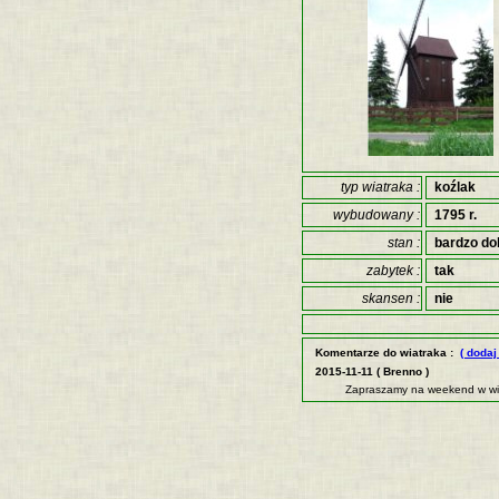
typ wiatraka :
koźlak
wybudowany :
1795 r.
stan :
bardzo do
zabytek :
tak
skansen :
nie
Komentarze do wiatraka :
( dodaj
2015-11-11 ( Brenno )
Zapraszamy na weekend w wiat