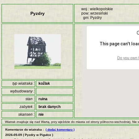
woj : wielkopolskie
Pyzdry
pow: wrzesiński
gm: Pyzdry
This page can't lo
Do you own t
typ wiatraka :
koźlak
wybudowany :
stan :
ruina
zabytek :
brak danych
skansen :
nie
Wiatrak znajduje się nad Wartą, przy wjeździe do miasta od strony północno-wschodniej. Nie
Komentarze do wiatraka :
( dodaj komentarz )
2026-05-09 ( Pyzdry w Pigułce )