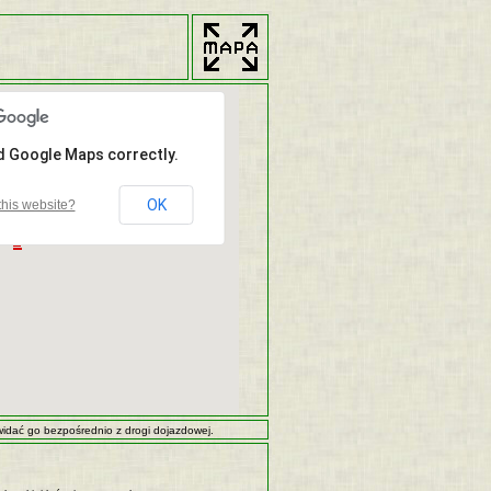
ad Google Maps correctly.
OK
his website?
 widać go bezpośrednio z drogi dojazdowej.