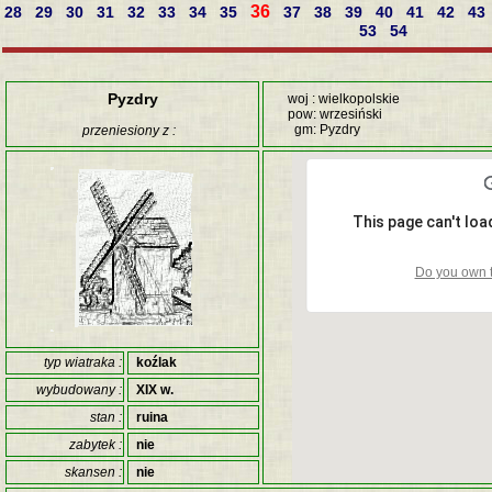
36
28
29
30
31
32
33
34
35
37
38
39
40
41
42
43
53
54
Pyzdry
woj : wielkopolskie
pow: wrzesiński
gm: Pyzdry
przeniesiony z :
This page can't lo
Do you own t
typ wiatraka :
koźlak
wybudowany :
XIX w.
stan :
ruina
zabytek :
nie
skansen :
nie