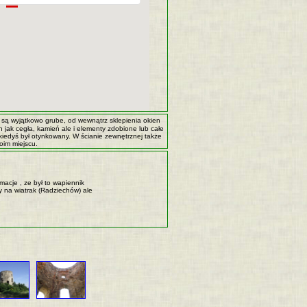
y są wyjątkowo grube, od wewnątrz sklepienia okien
jak cegła, kamień ale i elementy zdobione lub całe
kiedyś był otynkowany. W ścianie zewnętrznej także
oim miejscu.
acje , ze był to wapiennik
y na wiatrak (Radziechów) ale