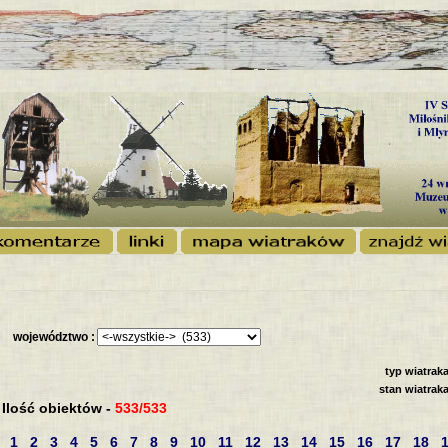
województwo :
typ wiatraka
stan wiatraka
Ilość obiektów -
533/533
1
2
3
4
5
6
7
8
9
10
11
12
13
14
15
16
17
18