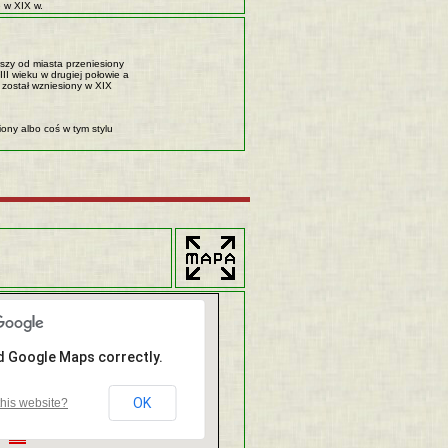
e w XIX w.
wszy od miasta przeniesiony
III wieku w drugiej połowie a
oł został wzniesiony w XIX
iony albo coś w tym stylu
ad Google Maps correctly.
OK
his website?