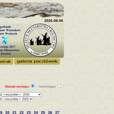
2026-08-06
Wiatraki istniejące
nieistniejące
:
:
19
20
21
22
23
24
25
26
27