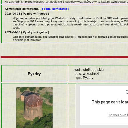
Na zachodnich przedmieściach znajdują się 3 szkielety wiatraków, były to koźlaki wybudowan
Komentarze do wiatraka :
( dodaj komentarz )
2026-06-28 ( Pyzdry w Pigułce )
W jednej notatce jest błąd gdyż Wiatraki zostały zbudowane w XVIII i w XIX wieku pier
ze Słupcy w 1912 roku drugi który się przewrócił i już nie istnieje został wzniesiony w XV
trzeci który spłonął a jego pozostałości zostały rozebrane przez czas i został tylko kozi
wieku
2026-04-08 ( Pyzdry w Pigułce )
Obecnie została ruina bez Śmigiel oraz kozioł PP trzecim nic nie zostało został przenies
obecnie jest tam pole
woj : wielkopolskie
Pyzdry
pow: wrzesiński
gm: Pyzdry
This page can't lo
Do you own t