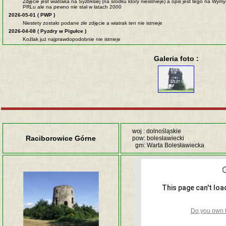
Zdjęcie jest wiatraka na Syzbksiej (na środku który nieistnieje) a opis jest tego na Wymy
PRLu ale na pewno nie stał w latach 2000
2026-05-01 ( PWP )
Niestety zostało podane złe zdjęcie a wiatrak ten nie istnieje
2026-04-08 ( Pyzdry w Pigułce )
Koźlak już najprawdopodobnie nie istnieje
Galeria foto :
woj : dolnośląskie
Raciborowice Górne
pow: bolesławiecki
gm: Warta Bolesławiecka
This page can't lo
Do you own t