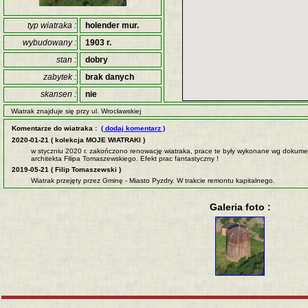
typ wiatraka :
holender mur.
wybudowany :
1903 r.
stan :
dobry
zabytek :
brak danych
skansen :
nie
Wiatrak znajduje się przy ul. Wrocławskiej
Komentarze do wiatraka :
( dodaj komentarz )
2020-01-21 ( kolekcja MOJE WIATRAKI )
w styczniu 2020 r. zakończono renowację wiatraka, prace te były wykonane wg dokume
architekta Filipa Tomaszewskiego. Efekt prac fantastyczny !
2019-05-21 ( Filip Tomaszewski )
Wiatrak przejęty przez Gminę - Miasto Pyzdry. W trakcie remontu kapitalnego.
Galeria foto :