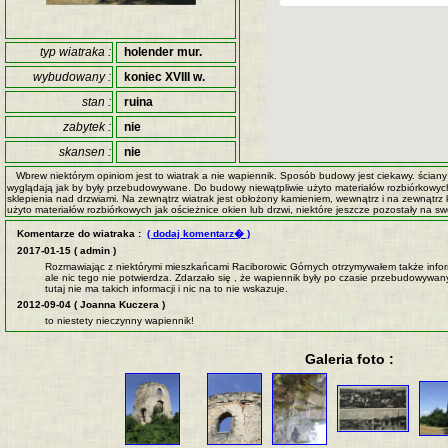
typ wiatraka :
holender mur.
wybudowany :
koniec XVIII w.
stan :
ruina
zabytek :
nie
skansen :
nie
Wbrew niektórym opiniom jest to wiatrak a nie wapiennik. Sposób budowy jest ciekawy. ścian
wyglądają jak by były przebudowywane. Do budowy niewątpliwie użyto materiałów rozbiórkowych 
sklepienia nad drzwiami. Na zewnątrz wiatrak jest obłożony kamieniem, wewnątrz i na zewnątrz 
użyto materiałów rozbiórkowych jak ościeżnice okien lub drzwi, niektóre jeszcze pozostały na sw
Komentarze do wiatraka :
( dodaj komentarz� )
2017-01-15 ( admin )
Rozmawiając z niektórymi mieszkańcami Raciborowic Górnych otrzymywałem także inform
ale nic tego nie potwierdza. Zdarzało się , że wapiennik były po czasie przebudowywan
tutaj nie ma takich informacji i nic na to nie wskazuje.
2012-09-04 ( Joanna Kuczera )
to niestety nieczynny wapiennik!
Galeria foto :