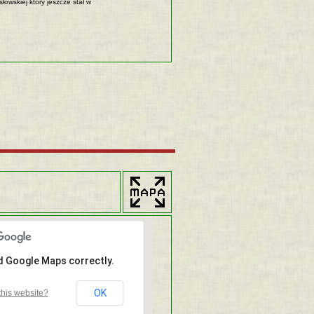
słowskiej który jeszcze stał w
ad Google Maps correctly.
OK
his website?