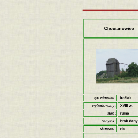
Chocianowiec
typ wiatraka :
koźlak
wybudowany :
XVIII w.
stan :
ruina
zabytek :
brak dan
skansen :
nie