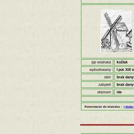
typ wiatraka :
koźlak
wybudowany :
I poł. XIX 
stan :
brak dan
zabytek :
brak dan
skansen :
nie
Komentarze do wiatraka :
( doda