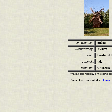
typ wiatraka :
koźlak
wybudowany :
XVIII w.
stan :
bardzo do
zabytek :
tak
skansen :
Chorzów
Wiatrak przeniesiony z miejscowośc
Komentarze do wiatraka :
( dodaj