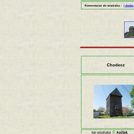
Komentarze do wiatraka :
( dodaj
Chodecz
typ wiatraka :
koźlak