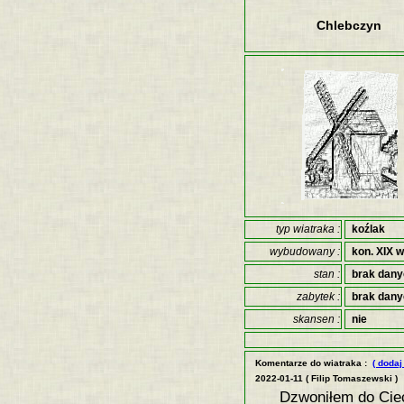
Chlebczyn
typ wiatraka :
koźlak
wybudowany :
kon. XIX w
stan :
brak dan
zabytek :
brak dan
skansen :
nie
Komentarze do wiatraka :
( dodaj
2022-01-11 ( Filip Tomaszewski )
Dzwoniłem do Ciec