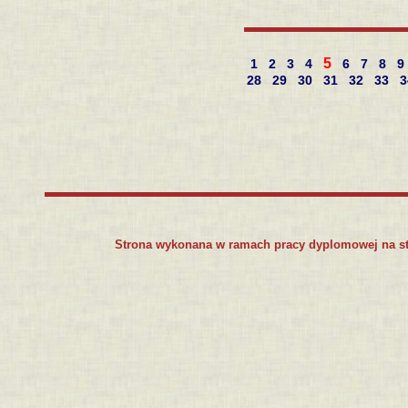
5
1
2
3
4
6
7
8
9
28
29
30
31
32
33
Strona wykonana w ramach pracy dyplomowej na s