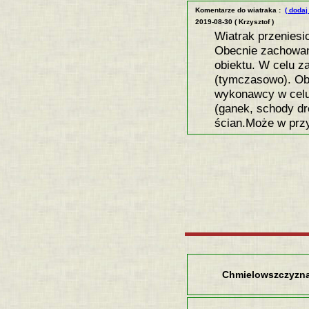
Komentarze do wiatraka :
( dodaj
2019-08-30 ( Krzysztof )
Wiatrak przeniesi
Obecnie zachowan
obiektu. W celu z
(tymczasowo). Obe
wykonawcy w celu
(ganek, schody dr
ścian.Może w przy
Chmielowszczyzn