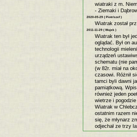
wiatraki z m. Nie
- Ziemaki i Dąbro
2020-05-29 ( Piotr/szef )
Wiatrak został pr
2011-11-29 ( Wujek )
Wiatrak ten był j
oglądać. Był on a
technologii miele
urządzeń ustawiws
schematu (nie pa
(w 82r. miał na ok
czasowi. Różnił si
tamci byli dawni j
pamiątkową. Wpisa
również jeden poet
wietrze i pogodzie
Wiatrak w Chlebczy
ostatnim razem ni
się, że młynarz zm
odjechał ze trzy l