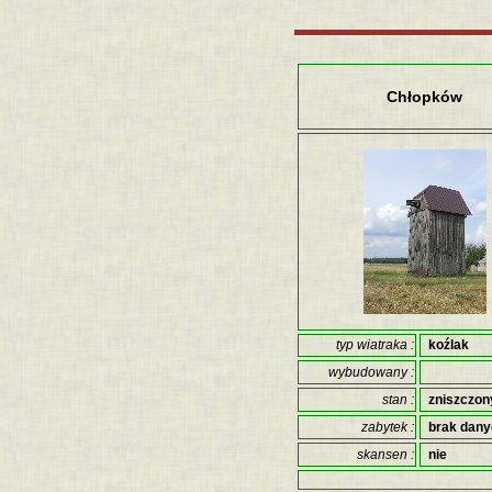
Chłopków
typ wiatraka :
koźlak
wybudowany :
stan :
zniszczon
zabytek :
brak dan
skansen :
nie