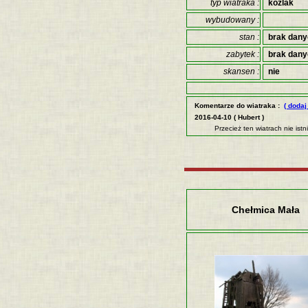
typ wiatraka :
koźlak
wybudowany :
stan :
brak dan
zabytek :
brak dan
skansen :
nie
Komentarze do wiatraka :
( dodaj
2016-04-10 ( Hubert )
Przecież ten wiatrach nie istn
Chełmica Mała