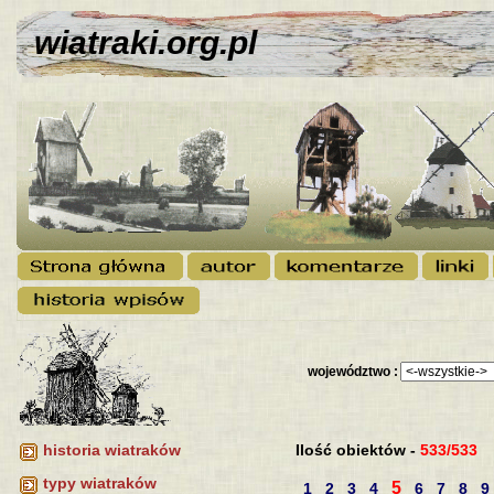
wiatraki.org.pl
województwo :
Ilość obiektów -
533/533
historia wiatraków
typy wiatraków
5
1
2
3
4
6
7
8
9