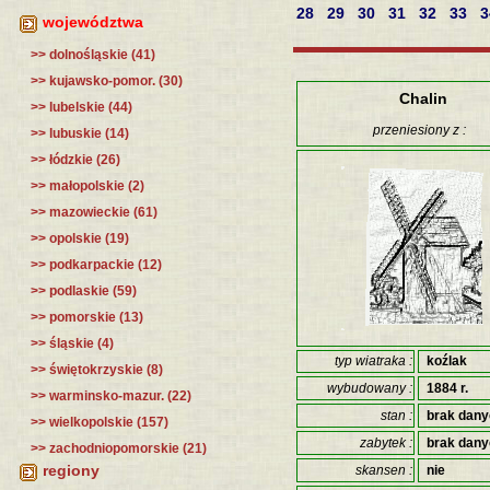
28
29
30
31
32
33
województwa
>> dolnośląskie (41)
>> kujawsko-pomor. (30)
Chalin
>> lubelskie (44)
przeniesiony z :
>> lubuskie (14)
>> łódzkie (26)
>> małopolskie (2)
>> mazowieckie (61)
>> opolskie (19)
>> podkarpackie (12)
>> podlaskie (59)
>> pomorskie (13)
>> śląskie (4)
typ wiatraka :
koźlak
>> świętokrzyskie (8)
wybudowany :
1884 r.
>> warminsko-mazur. (22)
stan :
brak dan
>> wielkopolskie (157)
zabytek :
brak dan
>> zachodniopomorskie (21)
regiony
skansen :
nie