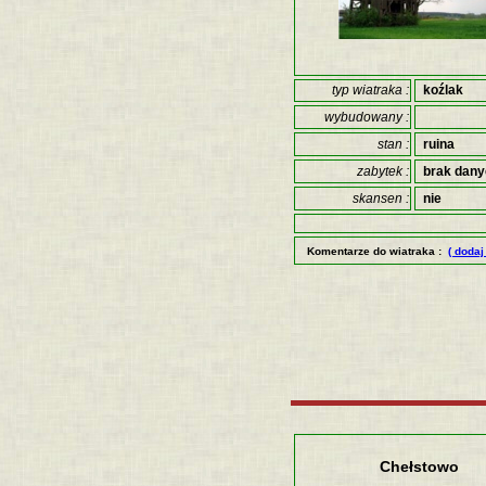
typ wiatraka :
koźlak
wybudowany :
stan :
ruina
zabytek :
brak dan
skansen :
nie
Komentarze do wiatraka :
( dodaj
Chełstowo