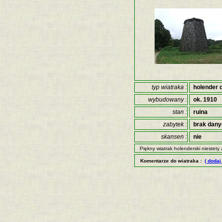
typ wiatraka :
holender 
wybudowany :
ok. 1910
stan :
ruina
zabytek :
brak dan
skansen :
nie
Piękny wiatrak holenderski niestety
Komentarze do wiatraka :
( dodaj