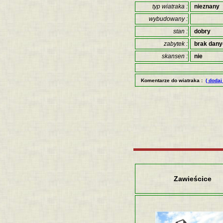
typ wiatraka :
nieznany
wybudowany :
stan :
dobry
zabytek :
brak dan
skansen :
nie
Komentarze do wiatraka :
( dodaj
Zawieścice