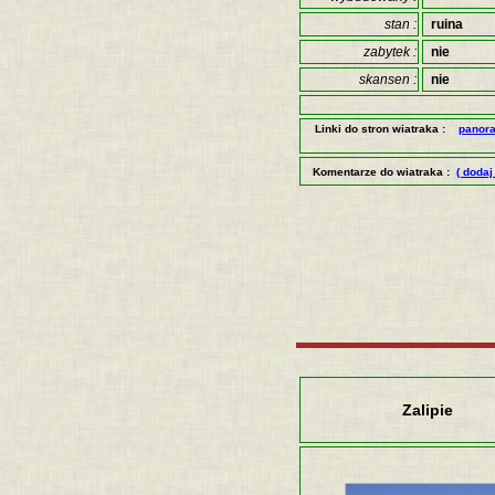
stan :
ruina
zabytek :
nie
skansen :
nie
Linki do stron wiatraka :
panor
Komentarze do wiatraka :
( doda
Zalipie