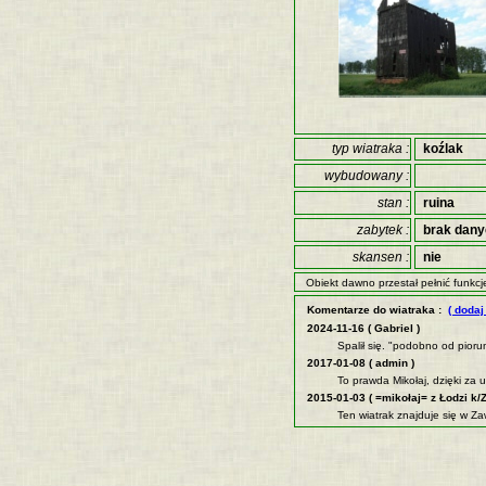
typ wiatraka :
koźlak
wybudowany :
stan :
ruina
zabytek :
brak dan
skansen :
nie
Obiekt dawno przestał pełnić funkcj
Komentarze do wiatraka :
( dodaj
2024-11-16 ( Gabriel )
Spalił się. "podobno od pioru
2017-01-08 ( admin )
To prawda Mikołaj, dzięki za 
2015-01-03 ( =mikołaj= z Łodzi k/Z
Ten wiatrak znajduje się w Z