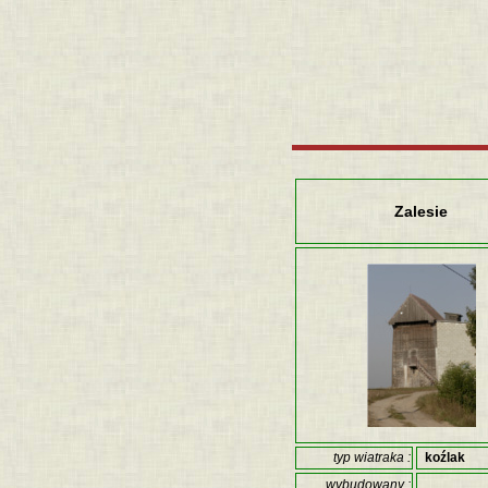
Zalesie
typ wiatraka :
koźlak
wybudowany :