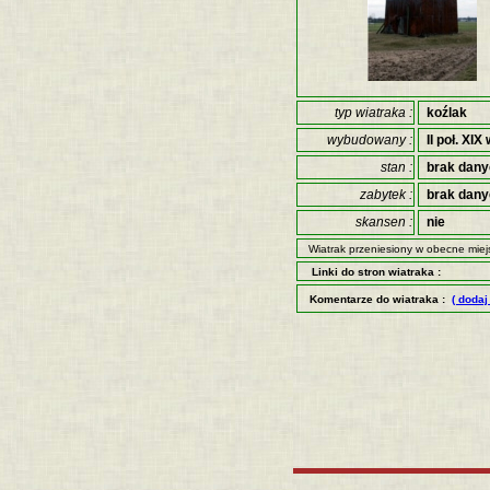
typ wiatraka :
koźlak
wybudowany :
II poł. XIX 
stan :
brak dan
zabytek :
brak dan
skansen :
nie
Wiatrak przeniesiony w obecne miejs
Linki do stron wiatraka :
Komentarze do wiatraka :
( dodaj