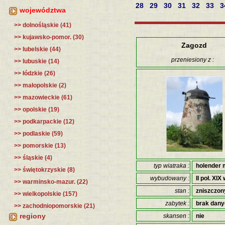
28
29
30
31
32
33
3
województwa
>> dolnośląskie (41)
>> kujawsko-pomor. (30)
Zagozd
>> lubelskie (44)
przeniesiony z :
>> lubuskie (14)
>> łódzkie (26)
>> małopolskie (2)
>> mazowieckie (61)
>> opolskie (19)
>> podkarpackie (12)
>> podlaskie (59)
>> pomorskie (13)
>> śląskie (4)
typ wiatraka :
holender 
>> świętokrzyskie (8)
wybudowany :
II poł. XIX 
>> warminsko-mazur. (22)
stan :
zniszczon
>> wielkopolskie (157)
zabytek :
brak dan
>> zachodniopomorskie (21)
regiony
skansen :
nie