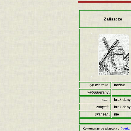
Zaliszcze
typ wiatraka :
koźlak
wybudowany :
stan :
brak dan
zabytek :
brak dan
skansen :
nie
Komentarze do wiatraka :
( dodaj