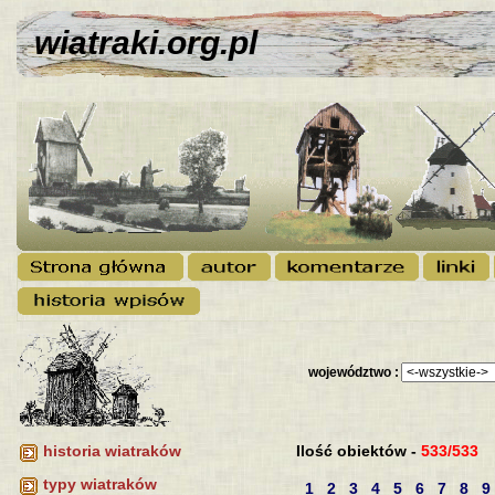
wiatraki.org.pl
województwo :
Ilość obiektów -
533/533
historia wiatraków
typy wiatraków
1
2
3
4
5
6
7
8
9