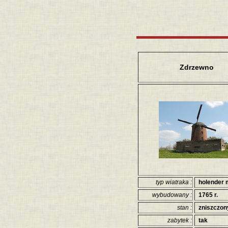
Zdrzewno
typ wiatraka :
holender 
wybudowany :
1765 r.
stan :
zniszczon
zabytek :
tak