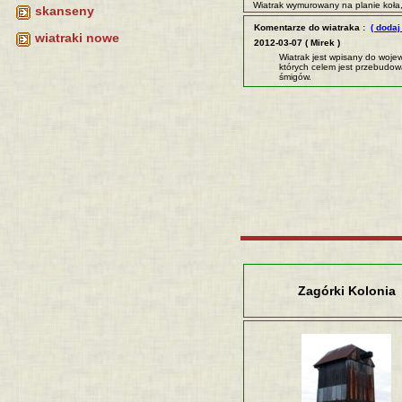
Wiatrak wymurowany na planie koła
skanseny
Komentarze do wiatraka :
( dodaj
wiatraki nowe
2012-03-07 ( Mirek )
Wiatrak jest wpisany do wojew
których celem jest przebudow
śmigów.
Zagórki Kolonia