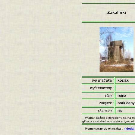
Zakalinki
typ wiatraka :
koźlak
wybudowany :
stan :
ruina
zabytek :
brak dan
skansen :
nie
Wiatrak koźlak przerobiony na na m
główny, czść dachu została w tym ce
Komentarze do wiatraka :
( dodaj