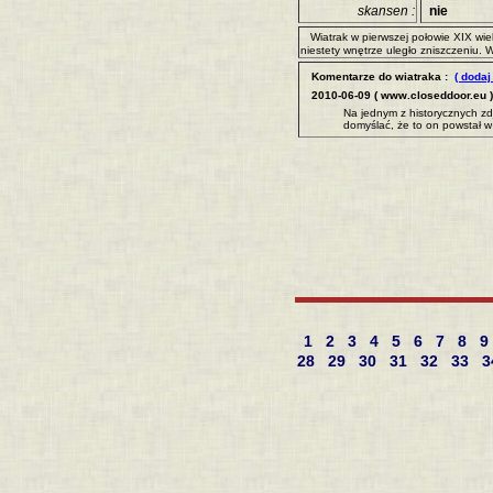
skansen :
nie
Wiatrak w pierwszej połowie XIX wie
niestety wnętrze uległo zniszczeniu. 
Komentarze do wiatraka :
( dodaj
2010-06-09 ( www.closeddoor.eu )
Na jednym z historycznych zdj
domyślać, że to on powstał w 
1
2
3
4
5
6
7
8
9
28
29
30
31
32
33
3