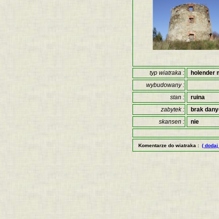
typ wiatraka :
holender 
wybudowany :
stan :
ruina
zabytek :
brak dan
skansen :
nie
Komentarze do wiatraka :
( dodaj