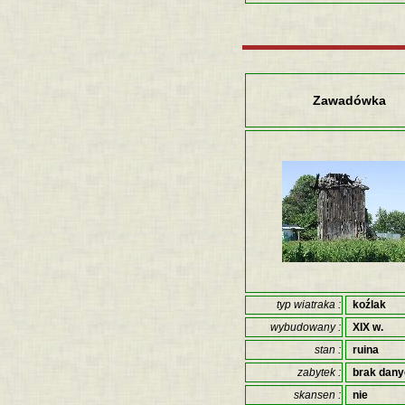
Zawadówka
typ wiatraka :
koźlak
wybudowany :
XIX w.
stan :
ruina
zabytek :
brak dan
skansen :
nie